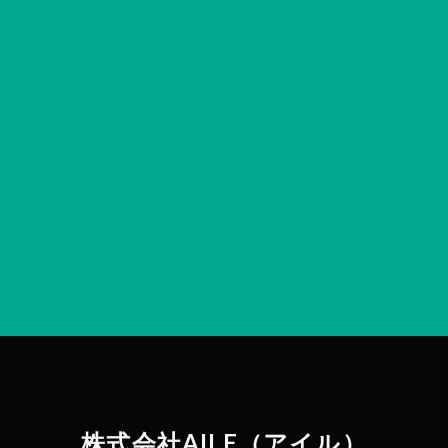
launch
採用情報はこちら
株式会社AILE（アイル）