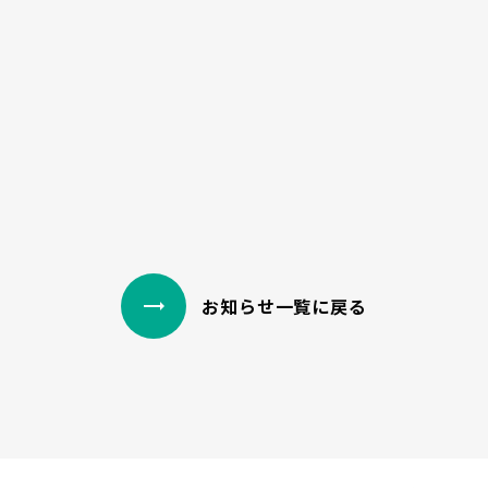
野において実装力のあるメドテックスタートアップ
お知らせ一覧に戻る
trending_flat