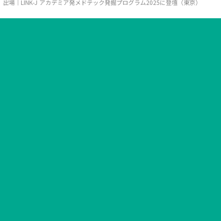
出場｜LINK-J アカデミア発メドテック発掘プログラム2025に登壇（東京）
こちら